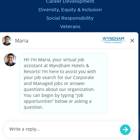
Career Development
Diversity, Equity & Inclusion
Social Responsibility
Veterans
In the News
REGIONS OUTSIDE US
Canada
Europe, Middle East, Eurasia & Africa
Latin America & Caribbean
ASSISTANCE
Accessibility
FAQ
Privacy Notice
Recruitment Fraud Information
US: Applicant Federal & E-Verify Postings